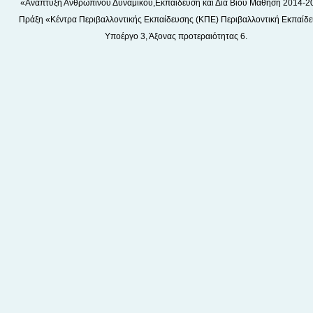
«Ανάπτυξη Ανθρώπινου Δυναμικού,Εκπαίδευση και Δία Βίου Μάθηση 2014-2
Πράξη «Κέντρα Περιβαλλοντικής Εκπαίδευσης (ΚΠΕ) Περιβαλλοντική Εκπαίδε
Υποέργο 3, Άξονας προτεραιότητας 6.