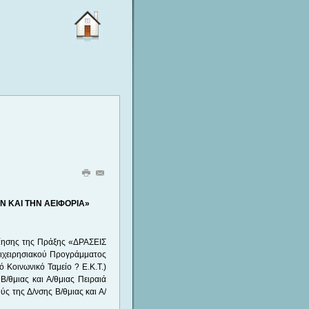
ΟΝ ΚΑΙ ΤΗΝ ΑΕΙΦΟΡΙΑ»
οίησης της Πράξης «ΔΡΑΣΕΙΣ
ιχειρησιακού Προγράμματος
Κοινωνικό Ταμείο ? Ε.Κ.Τ.)
/θμιας και Α/θμιας Πειραιά
ύς της Δ/νσης Β/θμιας και Α/