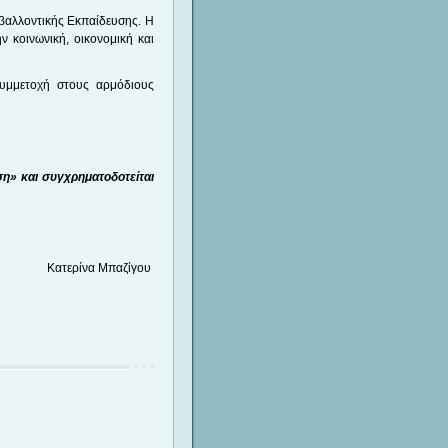
βαλλοντικής Εκπαίδευσης. Η
ν κοινωνική, οικονομική και
υμμετοχή στους αρμόδιους
η» και συγχρηματοδοτείται
Κατερίνα Μπαζίγου