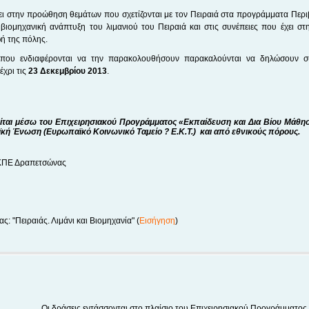
ει στην προώθηση θεμάτων που σχετίζονται με τον Πειραιά στα προγράμματα Περι
 βιομηχανική ανάπτυξη του λιμανιού του Πειραιά και στις συνέπειες που έχει στη
ή της πόλης.
ί που ενδιαφέρονται να την παρακολουθήσουν παρακαλούνται να δηλώσουν σ
χρι τις
23 Δεκεμβρίου 2013
.
ίται μέσω του Επιχειρησιακού Προγράμματος «Εκπαίδευση και Δια Βίου Μάθησ
κή Ένωση (Ευρωπαϊκό Κοινωνικό Ταμείο ? Ε.Κ.Τ.) και από εθνικούς πόρους.
ΚΠΕ Δραπετσώνας
ς: "Πειραιάς. Λιμάνι και Βιομηχανία" (
Εισήγηση
)
Οι δράσεις εντάσσονται στο πλαίσιο του Επιχειρησιακού Προγράμματος