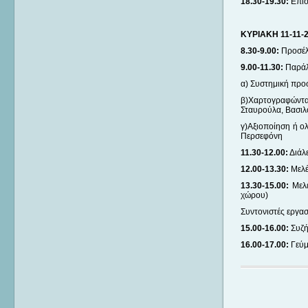
18.30-19.30:
Επισ
ΚΥΡΙΑΚΗ 11-11-
8.30-9.00:
Προσέλ
9.00-11.30:
Παράλ
α) Συστημική προσ
β)Χαρτογραφώντα
Σταυρούλα, Βασι
γ)Αξιοποίηση ή ο
Περσεφόνη
11.30-12.00:
Διάλ
12.00-13.30:
Μελέτ
13.30-15.00:
Μελέ
χώρου)
Συντονιστές εργασ
15.00-16.00:
Συζή
16.00-17.00:
Γεύ