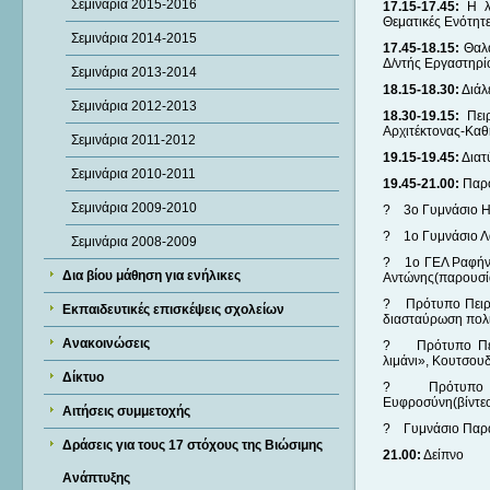
Σεμινάρια 2015-2016
17.15-17.45:
Η λ
Θεματικές Ενότητ
Σεμινάρια 2014-2015
17.45-18.15:
Θαλά
Δ/ντής Εργαστηρί
Σεμινάρια 2013-2014
18.15-18.30:
Διάλ
Σεμινάρια 2012-2013
18.30-19.15:
Πειρ
Αρχιτέκτονας-Κα
Σεμινάρια 2011-2012
19.15-19.45:
Διατ
Σεμινάρια 2010-2011
19.45-21.00:
Παρο
Σεμινάρια 2009-2010
? 3ο Γυμνάσιο Ηγ
? 1ο Γυμνάσιο Λα
Σεμινάρια 2008-2009
? 1ο ΓΕΛ Ραφήνας
Δια βίου μάθηση για ενήλικες
Αντώνης(παρουσί
? Πρότυπο Πειραμ
Εκπαιδευτικές επισκέψεις σχολείων
διασταύρωση πολ
Ανακοινώσεις
? Πρότυπο Πειρα
λιμάνι», Κουτσου
Δίκτυο
? Πρότυπο Πειρ
Ευφροσύνη(βίντε
Αιτήσεις συμμετοχής
? Γυμνάσιο Παραλ
Δράσεις για τους 17 στόχους της Βιώσιμης
21.00:
Δείπνο
Ανάπτυξης