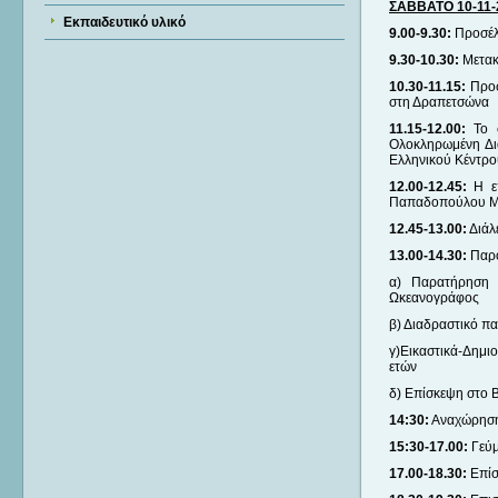
ΣΑΒΒΑΤΟ 10-11-
Εκπαιδευτικό υλικό
9.00-9.30:
Προσέλ
9.30-10.30:
Μετακ
10.30-11.15:
Προσ
στη Δραπετσώνα
11.15-12.00:
Το 
Ολοκληρωμένη Δια
Ελληνικού Κέντρ
12.00-12.45:
Η επ
Παπαδοπούλου Mar
12.45-13.00:
Διάλ
13.00-14.30:
Παρο
α) Παρατήρηση 
Ωκεανογράφος
β) Διαδραστικό πα
γ)Εικαστικά-Δημι
ετών
δ) Επίσκεψη στο
14:30:
Αναχώρηση
15:30-17.00:
Γεύ
17.00-18.30:
Επίσ