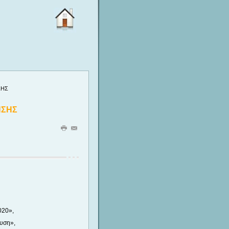
ΣΗΣ
ΗΣΗΣ
020»,
υση»,